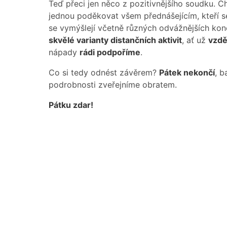
Teď přeci jen něco z pozitivnějšího soudku. 
jednou poděkovat všem přednášejícím, kteří se
se vymýšlejí včetně různých odvážnějších kon
skvělé varianty distančních aktivit
, ať už
vzdě
nápady
rádi podpoříme
.
Co si tedy odnést závěrem?
Pátek nekončí
, 
podrobnosti zveřejníme obratem.
Pátku zdar!