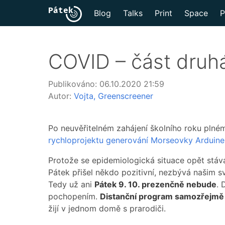
Blog
Talks
Print
Space
P
COVID – část druh
Publikováno:
06.10.2020 21:59
Autor:
Vojta
Greenscreener
Po neuvěřitelném zahájení školního roku plném
rychloprojektu generování Morseovky Arduin
Protože se epidemiologická situace opět stává
Pátek přišel někdo pozitivní, nezbývá našim
Tedy už ani
Pátek 9. 10.
prezenčně nebude
. 
pochopením.
Distanční program samozřejmě
žijí v jednom domě s prarodiči.