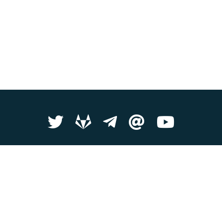
Copyright © 2026 Pátek
eno jinak, je obsah na této stránce k dispozici pod lice
Tyto webové stránky byly vytvořeny s láskou členy Pátku.
Zdrojový kód
Používáme
Huga
a
Bulmu
.