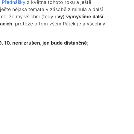
é Přednášky
z
května tohoto roku
a ještě
ještě nějaká témata v zásobě z minula a další
me, že my všichni (tedy i
vy
)
vymyslíme další
acích
, protože o tom všem Pátek je a všechny
. 10.
není zrušen, jen bude distančně
;