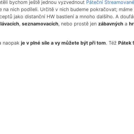
Chtěli bychom ještě jednou vyzvednout
Páteční Streamovan
 na nich podíleli. Určitě v nich budeme pokračovat; máme 
ceptů jako distanční HW bastlení a mnoho dalšího. A doufá
lávacích
,
seznamovacích
, nebo prostě jen
zábavných
a
hr
ba naopak
je v plné síle a vy můžete být při tom
. Též
Pátek 9