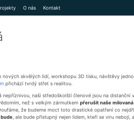
rojekty
O nás
Kontakt
á
 nových skvělých lidí, workshopu 3D tisku, návštěvy jednoho
em
přichází tvrdý střet s realitou.
 nepříznivou, naši středoškolští členové jsou na distanční 
 svědomím, než s velkým zármutkem
přerušit naše milovaná
Doufáme, že budeme moct toto drastické opatření co nejdřív
 bude
, ale bude přístupný nejen lidem, kteří se viru nebojí, 