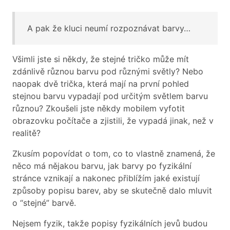
A pak že kluci neumí rozpoznávat barvy…
Všimli jste si někdy, že stejné tričko může mít
zdánlivě různou barvu pod různými světly? Nebo
naopak dvě trička, která mají na první pohled
stejnou barvu vypadají pod určitým světlem barvu
různou? Zkoušeli jste někdy mobilem vyfotit
obrazovku počítače a zjistili, že vypadá jinak, než v
realitě?
Zkusím popovídat o tom, co to vlastně znamená, že
něco má nějakou barvu, jak barvy po fyzikální
stránce vznikají a nakonec přiblížím jaké existují
způsoby popisu barev, aby se skutečně dalo mluvit
o “stejné” barvě.
Nejsem fyzik, takže popisy fyzikálních jevů budou